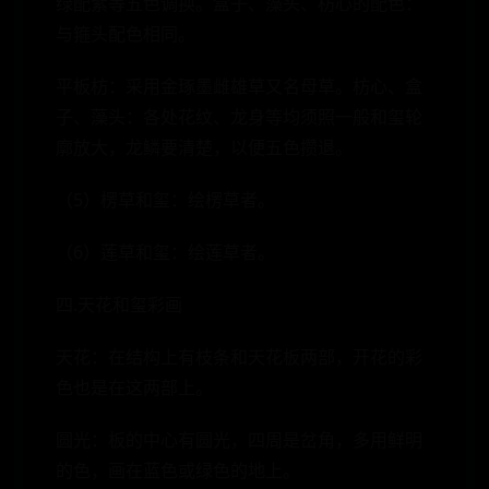
绿配紫等五色调换。盒子、藻头、枋心的配色：
与箍头配色相同。
平板枋：采用金琢墨雌雄草又名母草。枋心、盒
子、藻头：各处花纹、龙身等均须照一般和玺轮
廓放大，龙鳞要清楚，以便五色攒退。
（5）楞草和玺：绘楞草者。
（6）莲草和玺：绘莲草者。
四.天花和玺彩画
天花：在结构上有枝条和天花板两部，开花的彩
色也是在这两部上。
圆光：板的中心有圆光，四周是岔角，多用鲜明
的色，画在蓝色或绿色的地上。