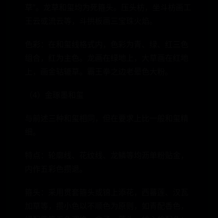
草”。龙草和玺均为死箍头。压头枋，坐斗枋画工
王云或流云等，斗拱板画三宝珠火焰。
色彩：在和玺线格式内，色彩为青、绿、红三色
组合，红为主色。龙画在绿地上，大草画在红地
上，画金轱辘草。霸王拳之边老晕色大粉。
（4）金琢墨和玺
与前述三种和玺相同，但在要求上比一般和玺精
细。
特点：轮廓线、花纹线、龙鳞等均沥单粉贴金，
内作五彩色攒退。
箍头：采用贯套箍头或锦上添花，西蕃莲、汉瓦
加草等，攒小色以不顺色为原则，如青配香色，