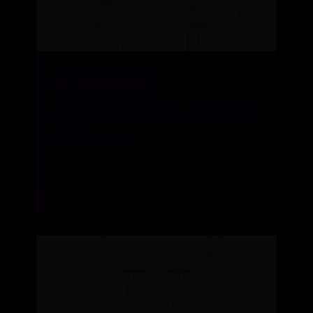
网上365平台被黑提款
你知道红警2有多少个国家吗？版
本差异大对比
📅 10-03
👁️ 750