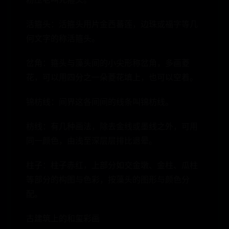
活箍头：活箍头用片金西蕃莲，边珠或福字等几
何文字的称活箍头。
岔角：箍头与藻头间的小尖形称岔角，多画菱
花，可以用四分之一朵菱花填上，也可以空着。
锦枋线：间界这各间间的线条叫锦枋线。
枋线：有几种画法，除去金线或墨线之外，可用
同一颜色，由浅至深层层排比退晕。
柱子：柱子赤红，上部分如交金墩、金柱、瓜柱
等部分的构图与色彩，按藻头的图形与颜色分
配。
古建筑上的和玺彩画