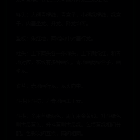
箍头：大额青楞线，青盒子，小额绿楞线，绿盒
子，内画坐龙、升龙、降龙均可。
垫板：朱红地，两端向中对画行龙。
柱头：上下两头各一条箍头，上下刷绿红，和青
地对应，花纹有多种画法。青地画两绿盒子，画
坐龙。
雀替：赤地画行龙，龙头向中。
斗拱压斗枋：为青地画工王云。
斗拱：多用蓝绿两色，周角用金黄线。升斗绿色
则拱昂蓝色，升斗蓝则拱昂绿。每攒蓝绿相间分
配。色彩次间互换，隔间相同。