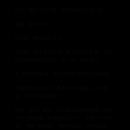
柱头：箍头上红下绿，插梁头画凤上绿下青。
雀替：画五色草。
压斗枋：绿地画工王云。
斗拱板：画坐龙或龙凤。其于同金龙和玺，平板
枋及由额垫板也可画一龙一凤，相间排比。
三.龙草和玺彩画：绘龙和楞草者称为龙草和玺
龙草和玺彩画画法：基本同金龙和玺、龙凤和
玺，较它们彩画简单。
图案：枋心、盒子、找头由龙草调换构图，组图
中有大草图案。大草常配以“** ”，又称“** 吉祥
草”，简称“轱辘草”。 垫板不画龙，只画“轱辘