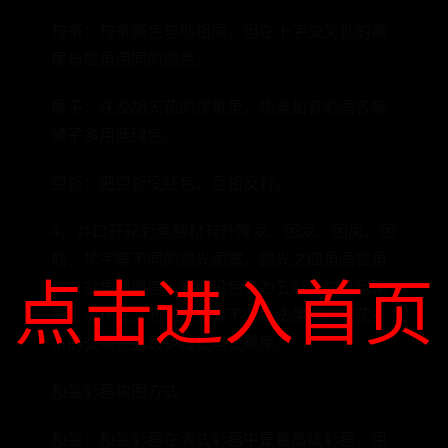
枝条：枝条颜色与地相同，但在十字交叉处的燕
尾与岔角用同的颜色。
椽子：在没胡天花的建筑里，栋梁如有彩画各架
椽子多用蓝绿色。
望板：把望板没红色，互相反衬。
4、井口开花彩画题材有升降龙、团龙、团凤、团
鹤、梵字等不同的圆光图案，圆光之四角画岔角
点击进入首页
云、岔角夔蝠等。彩绘设色多为五彩，亦分烟琢
墨、金环墨、沥粉贴金等不同技法类别。天花支
条的交点处画毂轳线及退晕燕尾。
和玺彩画构图方式
和玺：和玺彩画在清式彩画中是最高级彩画，用