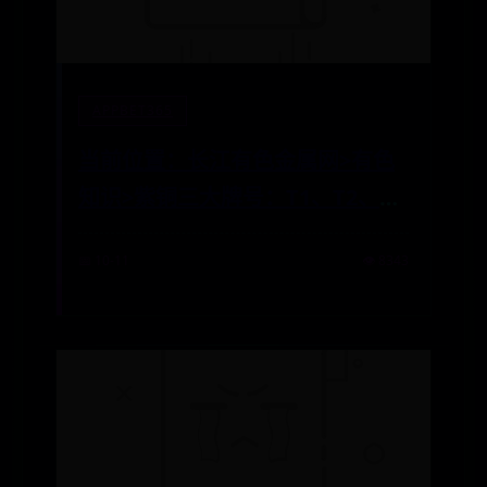
APPBET365
当前位置：长江有色金属网>有色
知识>紫铜三大牌号：T1、T2、T3
牌号的区别与用途
📅 10-11
👁️ 8343