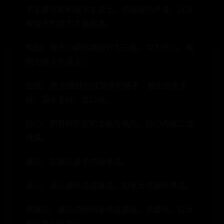
于主要宫殿和庙宇主堂上。组画规范严谨、以各
种姿态的龙为主要图案。
构图：将大小额枋横向分为三段，中为枋心，两
侧为箍头与藻头。
曲线：用 形曲线分成整齐的格子，绘出皮条圭
线、藻头圭线、岔口线。
枋心：把各种形式的龙画在格内。枋心内画二龙
戏珠。
箍头：在箍头盒子内画坐龙。
藻头：藻头画升龙或降龙，如宽大可画升降龙。
死箍头：箍头边线用金线或墨线，退晕色，拉大
粉压老叫死箍头。