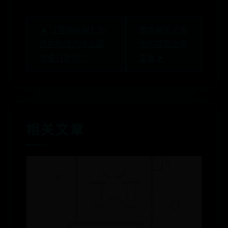
◄ 【营销拆解】你
微信聊天记录
真的知道为什么超
如何提取出来
市要打折吗？
查看 ►
相关文章