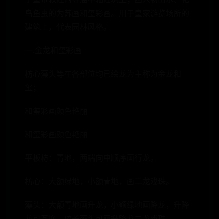
鸟鱼虫的为苏画和玺彩画。用于皇家游览场所的
建筑上，代表园林风格。
一.金龙和玺彩画
枋心藻头等在各部位均已绘龙为主称为金龙和
玺；
和玺彩画颜色艳丽
和玺彩画颜色艳丽
平板枋：青地，两端向中顺序画行龙。
枋心：大额绿地，小额青地，画二龙戏珠。
藻头：大额青地画升龙，小额绿地画降龙，升降
龙可互换。较长藻头可画升降龙二龙戏珠。