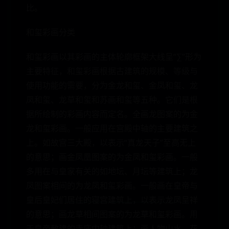
比。
和玺彩画分类
和玺彩画以其彩画的主体轮廓框架大线呈“∑”形为
主要特征，和玺彩画根据古建筑的规模、等级与
使用功能的需要，分为金龙和玺、金凤和玺、龙
凤和玺、龙草和玺和苏画和玺等五种。它们是根
据所绘制的彩画内容而定名。全画龙图案的为金
龙和玺彩画。一般应用在宫殿中轴的主要建筑之
上。如故宫三大殿，以表示“真龙天子”至高无上
的意思；画金凤凰图案的为金凤和玺彩画。一般
多用在与皇家有关的如地坛、月坛等建筑上；龙
凤图案相间的为龙凤和玺彩画。一般画在皇帝与
皇后皇妃们居住的寝宫建筑上，以表示龙凤呈祥
的意思；画龙草相间图案的为龙草和玺彩画。用
于皇帝敕建的寺庙中轴建筑上；画人物山水、花