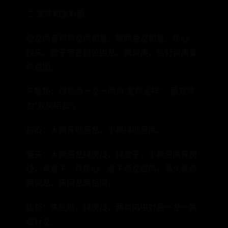
二.龙凤和玺彩画
绘龙凤者称为龙凤和玺，略同金龙和玺，枋心、
找头、盒子等各部位由龙、凤调换，色彩调换重
新组图。
平板枋：绿地画一龙一凤为“龙凤呈祥”，画双凤
为“双凤昭富”。
枋心：大额青地画龙，小额绿地画凤。
藻头：大额画龙绿楞线，绿盒子，小额画凤青楞
线，青盒子。凡枋心、盒子画龙或凤，藻头就画
凤或龙，隔间龙凤相同。
垫板：朱红地，绿楞线，两端向中对画一龙一凤
或行龙。