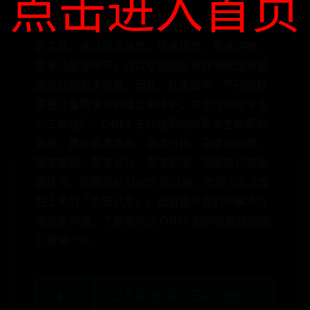
点击进入首页
综上所述，需求池是需求管理中的一个非常有用
的工具，通过需求收集、需求梳理、需求评审、
需求分配等环节，可以帮助团队更好地管理和跟
踪项目的需求信息。因此，在实践中，产研团队
需要注重需求池的建立和维护，这也可以在专业
的工具进行。ONES 支持端到端的需求生命周期
管理，贯穿需求提出、需求分析、需求池管理、
需求规划、需求设计、需求实现、功能交付等关
键环节。如果您对 ONES 感兴趣，欢迎点击文章
右上角的「免费试用」，或直接与我们的解决方
案专家沟通，了解和评估 ONES 如何帮助您的团
队更进一步。
◄
日本足球的强大已超乎想象，