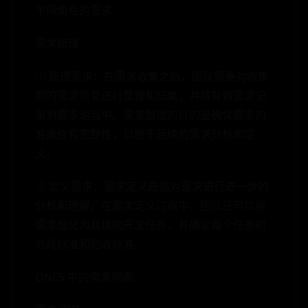
不同角色的需求
需求梳理
① 整理需求：在需求收集之后，团队需要对收集
到的需求信息进行整理和归类，并将有效需求记
录到需求池当中。需求整理的目的是确保需求的
准确性和完整性，以便于后续的需求分析和定
义。
② 定义需求：需求定义是指对需求进行进一步的
分析和理解。在需求定义过程中，团队还可以将
需求细化为具体的开发任务，并确定每个任务的
完成标准和验收标准。
ONES 中的需求列表