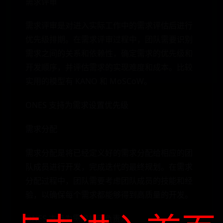
需求评审
需求评审是对进入实际工作中的需求评估后进行
优先级排期。在需求评审过程中，团队需要识别
需求之间的关系和依赖性，确定需求的优先级和
开发顺序，并评估需求的实现难度和成本。比较
实用的模型有 KANO 和 MoSCoW。
ONES 支持为需求设置优先级
需求分配
需求分配是将已经定义好的需求分配给相应的团
队成员进行开发，完成迭代的最终规划。在需求
分配过程中，团队需要考虑团队成员的技能和经
验，以确保每个需求都能够得到高质量的开发。
ONES 支持为需求指定负责人