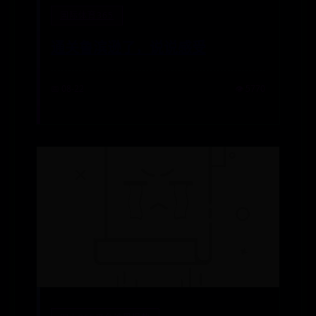
国际体育365
通关鲁滨逊了，说说感受
📅 08-22
👁️ 5770