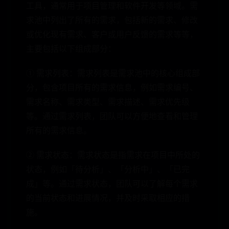
工具，通常用于项目管理和软件开发等领域。需
求池中列出了所有的需求，包括新的需求、修改
或优化现有需求、客户或用户反馈的需求等等，
主要包括以下组成部分：
① 需求列表：需求列表是需求池中的核心组成部
分，包含项目所有的需求信息，例如需求编号、
需求名称、需求类型、需求描述、需求优先级
等。通过需求列表，团队可以方便地查看和管理
所有的需求信息。
② 需求状态：需求状态是指需求在项目中所处的
状态，例如「待分析」、「分析中」、「已完
成」等。通过需求状态，团队可以了解每个需求
的当前状态和进展情况，并及时采取相应的措
施。