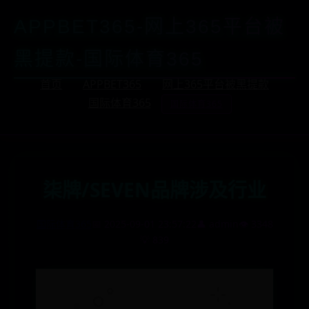
APPBET365-网上365平台被
黑提款-国际体育365
首页
APPBET365
网上365平台被黑提款
国际体育365
国际体育365
柒牌/SEVEN品牌涉及行业
国际体育365
📅 2025-09-01 23:57:22
👤 admin
👁️ 3348
💡 839