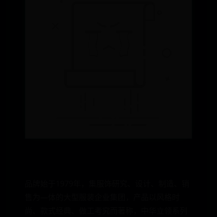
品牌始于1979年，集服饰研究、设计、制造、销
售为—体的大型服装企业集团，产品以风格时
尚、款式经典、做工考究而著称，中华立领系列