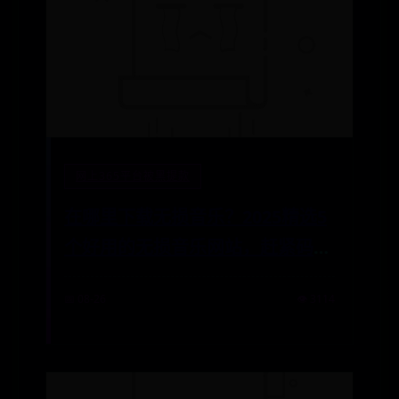
网上365平台被黑提款
在哪里下载无损音乐？2025精选5
个好用的无损音乐网站，赶紧码
住！
📅 08-26
👁️ 3114