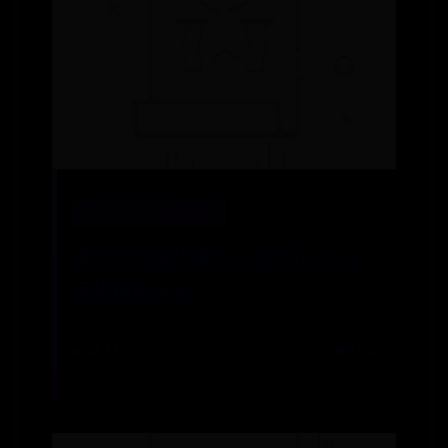
网上365平台被黑提款
率土之滨吴步属于几线队伍 2024
吴步搭配大全
📅 08-18
👁️ 9264