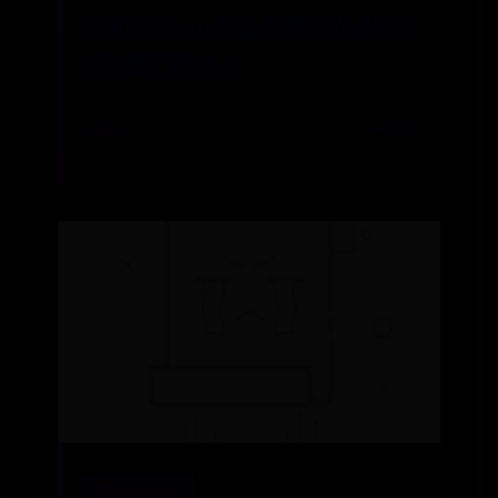
柠檬时光app下载-柠檬时光最新安
卓免费下载v1.1
📅 06-29
👁️ 8927
国际体育365