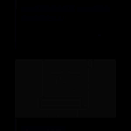
now直播刷金币教程（now直播金
币快速获取方法）
📅 08-22
👁️ 9898
网上365平台被黑提款