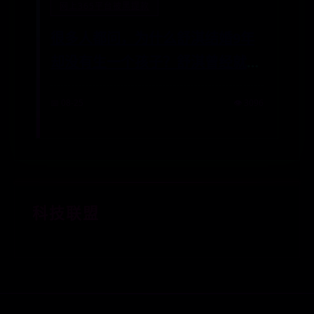
网上365平台被黑提款
很多人都问，为什么舒淇结婚9年
却没有生一个孩子？舒淇曾经就回
答过“不是我不想要，
📅 08-25
👁️ 3096
科技联盟