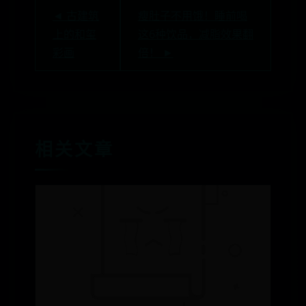
◄ 古建筑
瘦肚子不用饿！睡前喝
上的和玺
这6种饮品，减脂效果翻
彩画
倍！ ►
相关文章