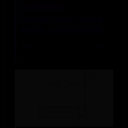
网上365平台被黑提款
71岁赵雅芝与79岁老公罕见同框：
结婚40年，状态比年轻人还在线！
📅 07-30
👁️ 5521