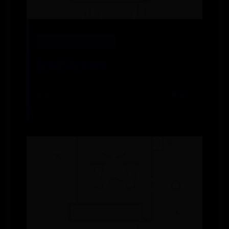
网上365平台被黑提款
粉色的花有哪些
📅 08-22
👁️ 4919