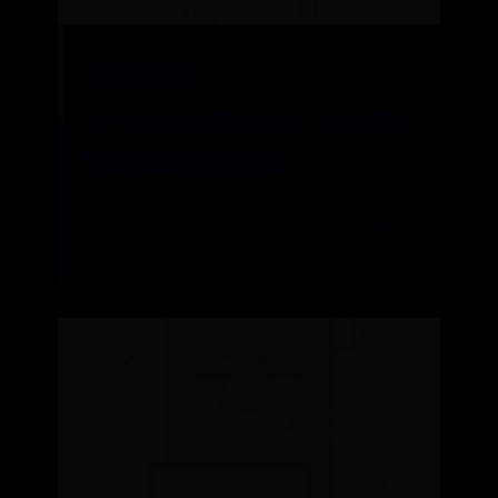
APPBET365
五十音图到底要学多久？这份超详
细攻略让你事半功倍！
📅 02-05
👁️ 142