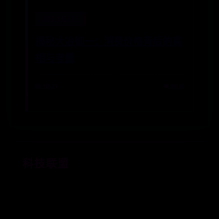
国际体育365
揭秘大冶御一：消费价格背后的真
相与考量
📅 10-21
👁️ 2805
科技联盟