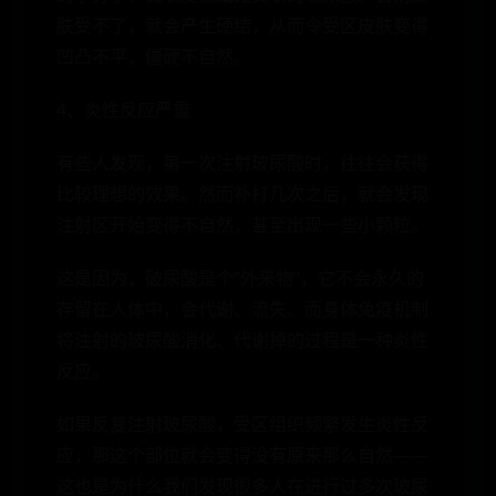
肤受不了，就会产生硬结，从而令受区皮肤变得
凹凸不平，僵硬不自然。
4、炎性反应严重
有些人发现，第一次注射玻尿酸时，往往会获得
比较理想的效果。然而补打几次之后，就会发现
注射区开始变得不自然，甚至出现一些小颗粒。
这是因为，破尿酸是个“外来物”，它不会永久的
存留在人体中，会代谢、流失。而身体免疫机制
将注射的玻尿酸消化、代谢掉的过程是一种炎性
反应。
如果反复注射玻尿酸，受区组织频繁发生炎性反
应，那这个部位就会变得没有原来那么自然——
这也是为什么我们发现很多人在进行过多次玻尿