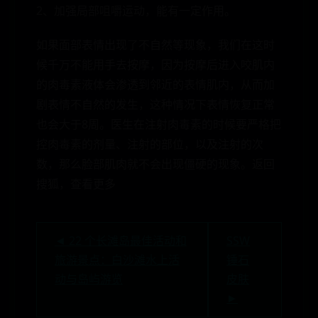
2、加强局部咀嚼运动，能有一定作用。
如果面部表情出现了不自然等现象，我们在这时
候千万不能用手去按摩，因为按摩后进入咬肌内
的肉毒素液体会渗透到邻近的表情肌内，从而加
剧表情不自然的发生，这种情况下表情恢复正常
也会大于8周。医生在注射肉毒素的时候要严格把
控肉毒素的剂量、注射的部位，以及注射的次
数，那么脸部肌肉就不会出现僵硬的现象。返回
搜狐，查看更多
◄ 22 个长滩岛最佳活动和
SSW
旅游景点：白沙滩水上活
锤石
动与岛屿游览
皮肤
►