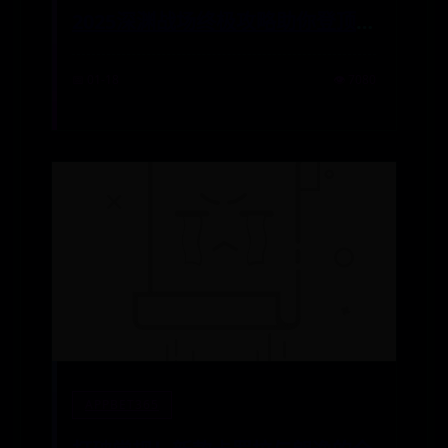
2025深渊战场终极攻略助你登顶
SSS评级
📅 01-18
👁️ 7080
APPBET365