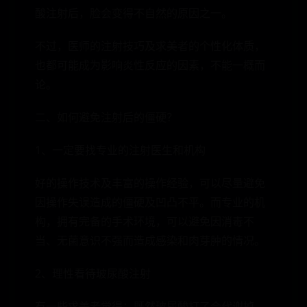
酸注射后，脸会变得不自然的原因之一。
不过，医师的注射技巧及求美者的个性化体质，
也都可能成为影响炎性反应的因素，不能一概而
论。
二、如何避免注射后的僵硬？
1、一定要找专业的注射医生和机构
好的操作技术及丰富的操作经验，可以尽量避免
因操作失误造成的僵硬及凹凸不平。而专业的机
构，拥有完备的手术环境，可以避免因消毒不
当、无菌意识不强而造成感染和肉芽肿的情况。
2、理性看待玻尿酸注射
有一些求美者觉得：既然玻尿酸打了会代谢掉，