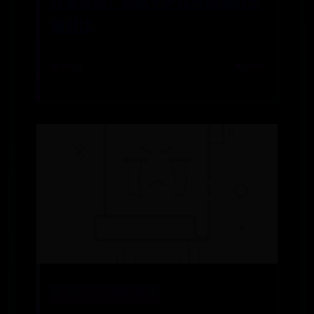
打破常规！新款卡罗拉与朗逸的全
面对比
📅 09-01
👁️ 5480
网上365平台被黑提款