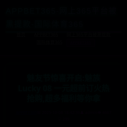
APPBET365-网上365平台被
黑提款-国际体育365
首页
APPBET365
网上365平台被黑提款
国际体育365
APPBET365
魅友节惊喜开启:魅族
Lucky 08 一元超前订火热
抢购,超多福利等你拿
APPBET365
📅 2025-10-08 18:42:36
👤 admin
👁️ 4667
💡 299