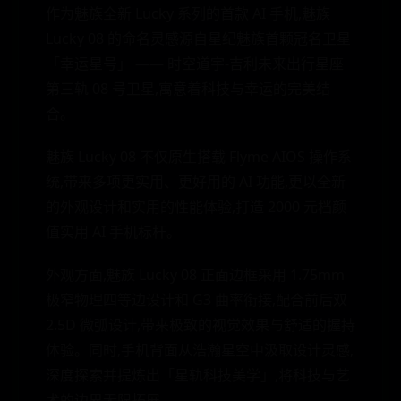
作为魅族全新 Lucky 系列的首款 AI 手机,魅族
Lucky 08 的命名灵感源自星纪魅族首颗冠名卫星
「幸运星号」 —— 时空道宇-吉利未来出行星座
第三轨 08 号卫星,寓意着科技与幸运的完美结
合。
魅族 Lucky 08 不仅原生搭载 Flyme AIOS 操作系
统,带来多项更实用、更好用的 AI 功能,更以全新
的外观设计和实用的性能体验,打造 2000 元档颜
值实用 AI 手机标杆。
外观方面,魅族 Lucky 08 正面边框采用 1.75mm
极窄物理四等边设计和 G3 曲率衔接,配合前后双
2.5D 微弧设计,带来极致的视觉效果与舒适的握持
体验。同时,手机背面从浩瀚星空中汲取设计灵感,
深度探索并提炼出「星轨科技美学」,将科技与艺
术的边界无限拓展。