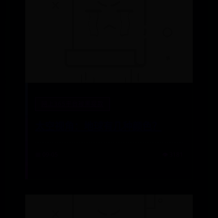
网上365平台被黑提款
太空视角：地球有几种颜色？
📅 09-05
👁️ 3181