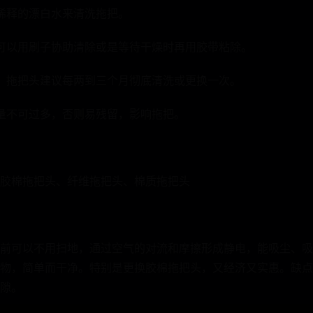
稀释的漂白水来清洗拖把。
可以用刷子协助清除或是等待干燥时再用胶带粘除。
，拖把头建议每两到三个月彻底清洗或更换一次。
量不可过多，否则易残留，影响拖把。
胶棉拖把头、纤维拖把头、棉质拖把头
前可以不用扫地，通过空气的对流和摩擦形成静电，能吸尘、吸
物，简单而干净。特别是更换胶棉拖把头，又经济又实惠。缺点
隙。