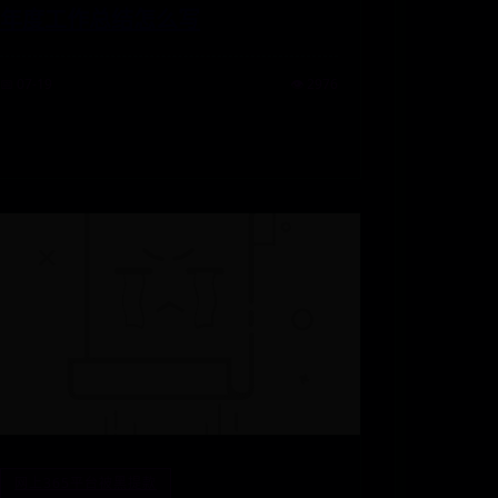
年度工作总结怎么写
📅 07-19
👁️ 2976
网上365平台被黑提款