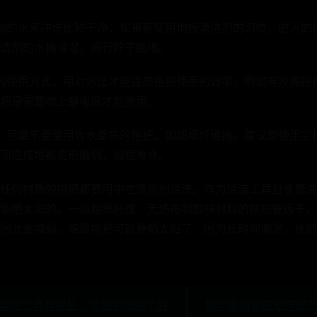
动的水来冲洗比较干净，如果有使用地板清洁剂的习惯，脏污的
洁剂的水桶浸湿，再行拧干拖地。
的使用方式，用对方法才能提高拖把使用的效率，例如有胶棉拖
把是需要喷上静电液才能使用。
，尽量不要使用含水量高的拖把，如超细纤维拖。建议您使用尘
而造成地板变形脆弱，缩短寿命。
任何材质的拖把都要用中性洗涤剂清洗。作为清洁工具自身要清
能晒太阳的。一般超细纤维、无纺布和胶棉材料的拖把要晾干，
因此会减弱。棉质拖把可就要晒太阳了，因为长时间潮湿，拖把
 建站工具有哪些，建站系统哪个好
如何取消家庭短号成员