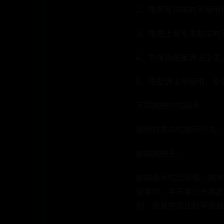
2、拖把有异味时可使用
3、拖把上有毛发黏住时
4、为保持居家清洁卫生
5、搭配清洁剂使用，份
不同拖把的优缺点
按照材质与性能可分为：
胶棉拖把头：
胶棉吸水性比较强，拖地
使用时，手不用沾水和脏
制，很难擦到比较窄的缝