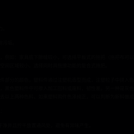
。
力。
附污垢。
，例如：家具底下隙缝较小，可选择平板式的拖把（拖把布可以
空间区域较小，选择同时具拖擦功能的复合式拖把。
件部分的颜色，塑料件通过注塑机造型而成，注塑粒子中拼入色
，黑色塑料件中可掺入加工回料或废料，韧性差。另一种是灰色
去以上两种色料，如果塑料购件色泽纯正，可以判断为新料做成
：
干净并且拧干放置通风处，避免有异味产生。