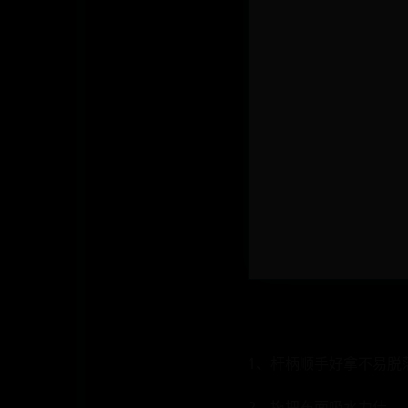
1、杆柄顺手好拿不易脱
2、拖把布面吸水力佳。