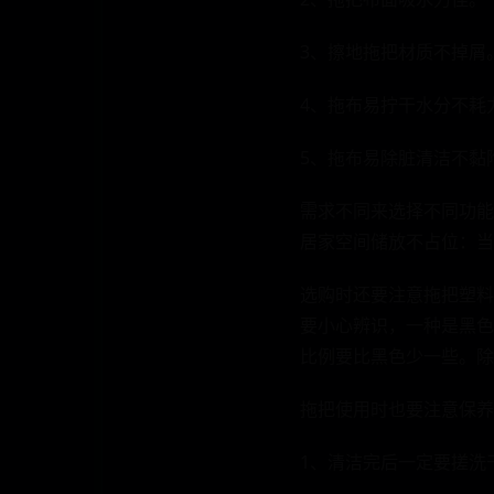
3、擦地拖把材质不掉屑
4、拖布易拧干水分不耗
5、拖布易除脏清洁不黏
需求不同来选择不同功能
居家空间储放不占位：当
选购时还要注意拖把塑料
要小心辨识，一种是黑色
比例要比黑色少一些。除
拖把使用时也要注意保养
1、清洁完后一定要搓洗