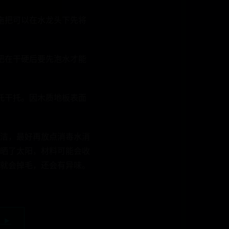
拖把可以在水龙头下先将
把在干硬后要先泡水才能
托干托。因木质地板表面
洁，最好再放点消毒水消
晒了太阳，材料可能会收
就会掉毛，还会有异味。
 ►