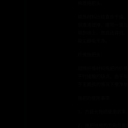
棉质拖把头：
棉质材料比较喜欢干燥，
很难清理掉，擦完一道儿
带到地上，然后还得扫。
吸尘器吸干净。
纤维拖把头：
超细纤维材料拖把的价格
平行接触的缺点。由于与
乎无磨损的情况下擦净地
拖把的使用事项
1、为延长拖把使用效率
2、拖把拖地的方向尽量