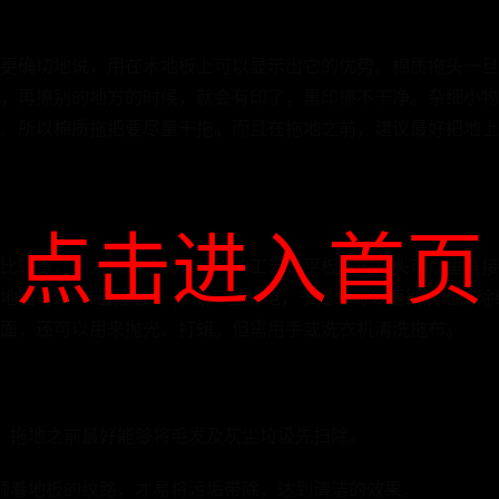
更确切地说，用在木地板上可以显示出它的优势。棉质拖头一旦
，再擦别的地方的时候，就会有印了，黑印擦不干净。杂细小物
。所以棉质拖把要尽量干拖。而且在拖地之前，建议最好把地上
点击进入首页
比较贵，因为采用了比较特殊的工艺，平板式的拖头可以垂直接
地面可以“亲密接触”，摩擦产生静电，于是便可以更彻底地清
面，还可以用来抛光、打蜡。但需用手或洗衣机清洗拖布。
，拖地之前最好能够将毛发及灰尘垃圾先扫除。
顺着地板的纹路，才易将污垢带除，达到清洁的效果。