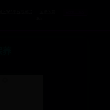
网上365平台被黑提
国际体育
APPBET365
365
保养