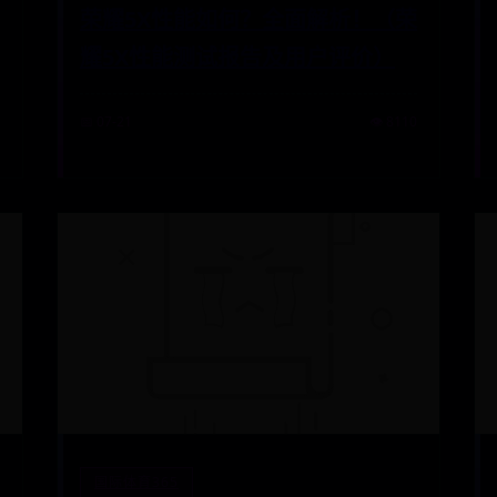
荣耀5X性能如何？全面解析！（荣
耀5X性能测试报告及用户评价）
📅 07-21
👁️ 8110
国际体育365