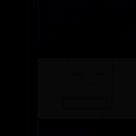
以梦音煲机怎么样？（探索梦音煲
机的独特之处）
📅 07-04
👁️ 8182
网上365平台被黑提款