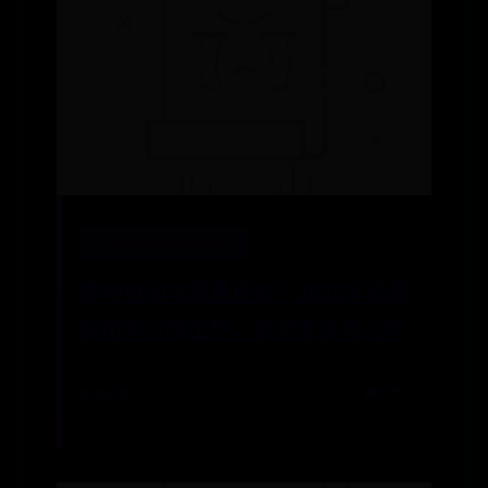
网上365平台被黑提款
哪种电动车质量更好？2025年品牌
耐用排行榜出炉，选对能多用几年
📅 06-28
👁️ 1751