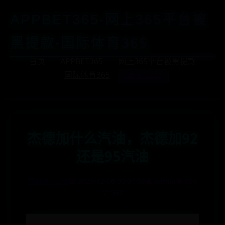
APPBET365-网上365平台被
黑提款-国际体育365
首页
APPBET365
网上365平台被黑提款
国际体育365
国际体育365
杰德加什么汽油，杰德加92
还是95汽油
国际体育365
📅 2025-12-06 00:04:09
👤 admin
👁️ 694
💡 562