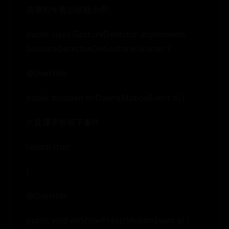
简单的手势识别器示例：
public class GestureDetector implements
GestureDetector.OnGestureListener {
@Override
public boolean onDown(MotionEvent e) {
// 处理手势按下事件
return true;
}
@Override
public void onShowPress(MotionEvent e) {