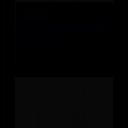
APPBET365
“离离原上草”中的“离离”，究竟是
什么意思？了解的人并不多
📅 07-27
👁️ 5335