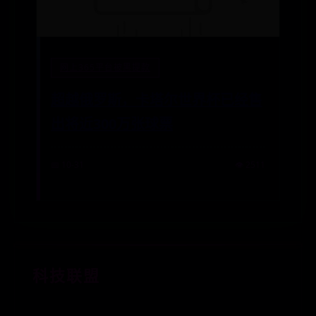
网上365平台被黑提款
超越俄罗斯，卡塔尔世界杯已经售
出将近300万张球票
📅 10-31
👁️ 2511
科技联盟