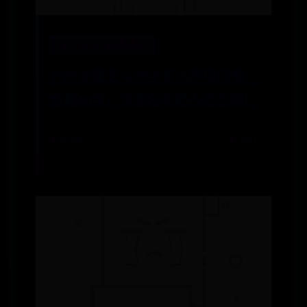
网上365平台被黑提款
71岁赵雅芝与79岁老公罕见同框：
结婚40年，状态比年轻人还在线！
📅 07-30
👁️ 5521