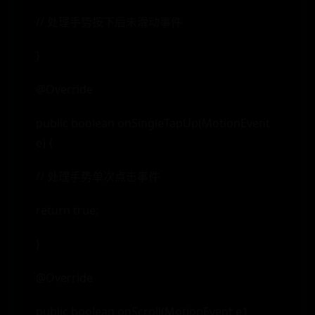
// 处理手势按下后未滑动事件
}
@Override
public boolean onSingleTapUp(MotionEvent
e) {
// 处理手势单次点击事件
return true;
}
@Override
public boolean onScroll(MotionEvent e1,