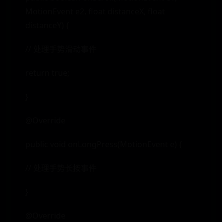
MotionEvent e2, float distanceX, float
distanceY) {
// 处理手势滑动事件
return true;
}
@Override
public void onLongPress(MotionEvent e) {
// 处理手势长按事件
}
@Override