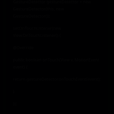
GestureDetector gestureDetector = new
GestureDetector(this, new
GestureDetector());
setOnTouchListener(new
View.OnTouchListener() {
@Override
public boolean onTouch(View v, MotionEvent
event) {
return gestureDetector.onTouchEvent(event);
}
});