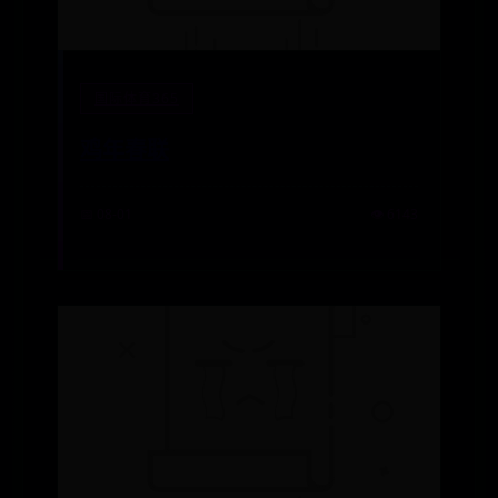
国际体育365
鸡年春联
📅 08-01
👁️ 6143